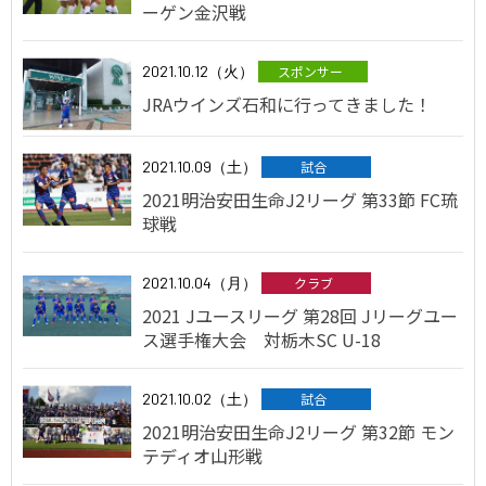
ーゲン金沢戦
2021.10.12（火）
スポンサー
JRAウインズ石和に行ってきました！
2021.10.09（土）
試合
2021明治安田生命J2リーグ 第33節 FC琉
球戦
2021.10.04（月）
クラブ
2021 Jユースリーグ 第28回 Jリーグユー
ス選手権大会 対栃木SC U-18
2021.10.02（土）
試合
2021明治安田生命J2リーグ 第32節 モン
テディオ山形戦