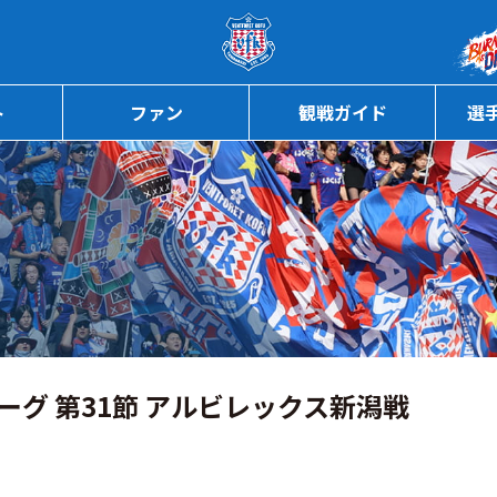
ページの本文へ
ト
ファン
観戦ガイド
選
リーグ 第31節 アルビレックス新潟戦