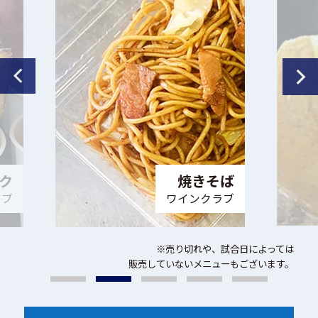
じゃがバター
きそば
ワインクラブ
クラブ
※売り切れや、試合日によっては
販売していないメニューもございます。