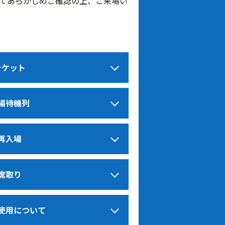
てあらかじめご確認の上、ご来場い
チケット
場待機列
再入場
席取り
使用について