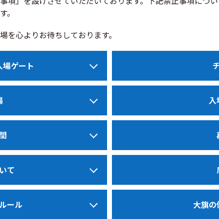
事項」を設けさせていただいております。下記禁止事項につい
す。
場を心よりお待ちしております。
入場ゲート
場
入
間
いて
ルール
大旗の