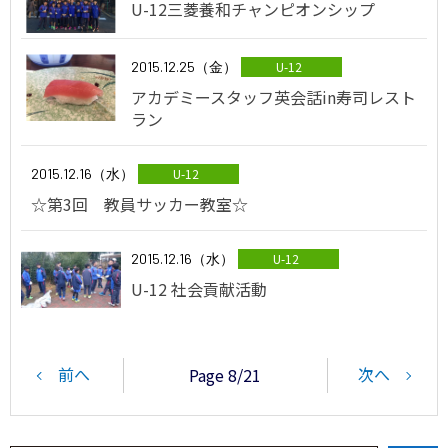
U-12三菱養和チャンピオンシップ
2015.12.25（金）
U-12
アカデミースタッフ英会話in寿司レスト
ラン
2015.12.16（水）
U-12
☆第3回 教員サッカー教室☆
2015.12.16（水）
U-12
U-12 社会貢献活動
前へ
次へ
Page 8/21