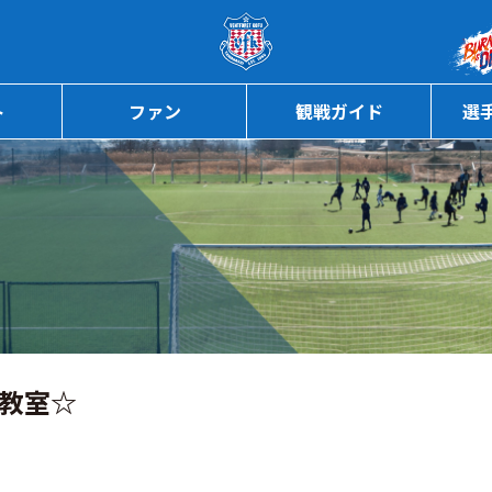
ページの本文へ
ト
ファン
観戦ガイド
選
ー教室☆