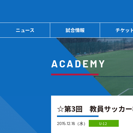
ニュース
試合情報
チケッ
ACADEMY
☆第3回 教員サッカ
2015.12.16（水）
U-12