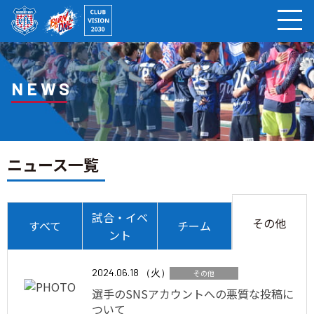
ページの本文へ
NEWS
ニュース一覧
試合・イベ
その他
すべて
チーム
ント
2024.06.18 （火）
その他
選手のSNSアカウントへの悪質な投稿に
ついて