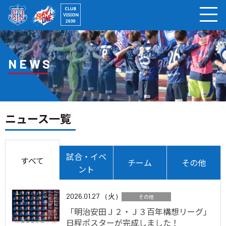
ページの本文へ
NEWS
ニュース一覧
試合・イベ
すべて
チーム
その他
ント
2026.01.27 （火）
その他
「明治安田Ｊ２・Ｊ３百年構想リーグ」
日程ポスターが完成しました！