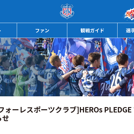
ページの本文へ
ト
ファン
観戦ガイド
選
ォーレスポーツクラブ]HEROs PLEDG
らせ