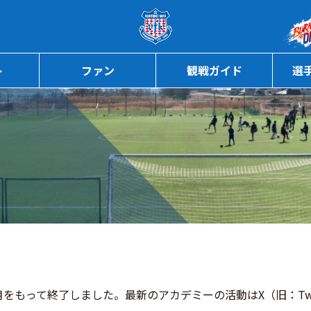
ページの本文へ
ト
ファン
観戦ガイド
選
2月をもって終了しました。最新のアカデミーの活動はX（旧：Tw