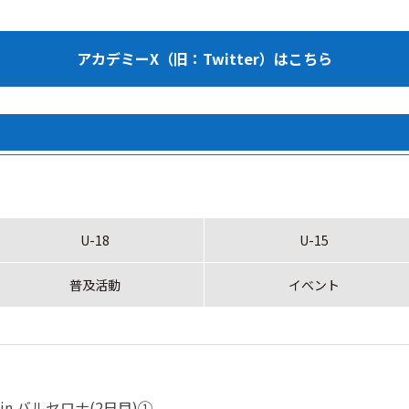
アカデミーX（旧：Twitter）はこちら
U-18
U-15
普及活動
イベント
UP in バルセロナ(2日目)①