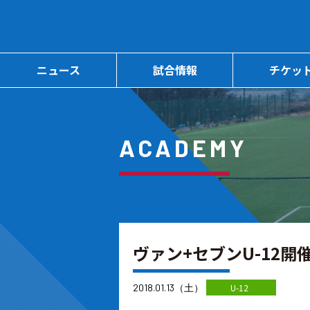
ニュース
試合情報
チケッ
ACADEMY
ヴァン+セブンU-12開
2018.01.13（土）
U-12