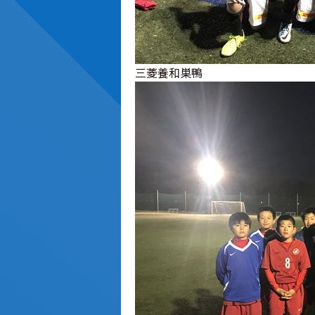
三菱養和巣鴨