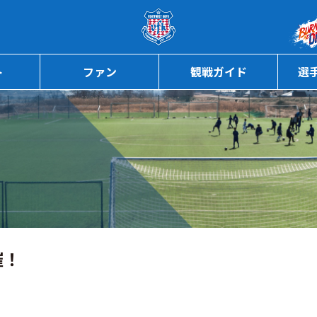
ページの本文へ
ト
ファン
観戦ガイド
選
催！