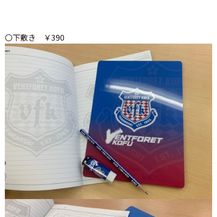
〇下敷き ￥390