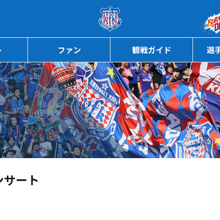
ページの本文へ
ト
ファン
観戦ガイド
選
ンサート