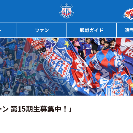
ページの本文へ
ト
ファン
観戦ガイド
選
ン 第15期生募集中！」