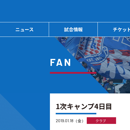
ニュース
試合情報
チケッ
FAN
1次キャンプ4日目
2019.01.18（金）
クラブ