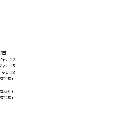
球団
ャU-12
ャU-15
ャU-18
0年)
23年)
24年)