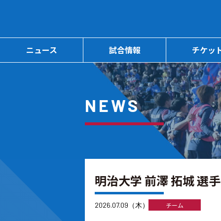
ニュース
試合情報
チケッ
NEWS
明治大学 前澤 拓城 
2026.07.09（木）
チーム