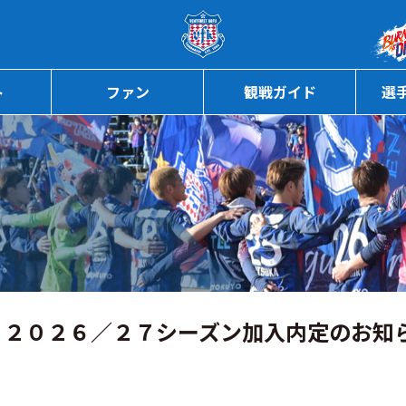
ページの本文へ
ト
ファン
観戦ガイド
選
選手 ２０２６／２７シーズン加入内定のお知