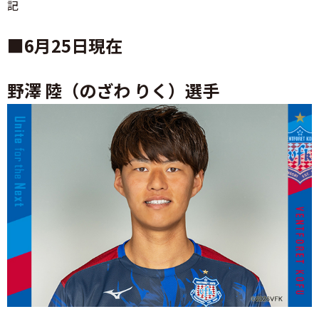
記
■6月25日現在
野澤 陸（のざわ りく）選手