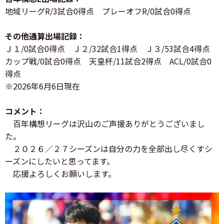
地域リーグR/3試合0得点 プレーオフR/0試合0得点
その他通算出場記録：
Ｊ１/0試合0得点 Ｊ２/32試合1得点 Ｊ３/53試合4得点
カップ戦/0試合0得点 天皇杯/11試合2得点 ACL/0試合0
得点
※2026年6月6日現在
コメント：
百年構想リーグは沢山のご声援ありがとうございまし
た。
２０２６／２７シーズンは自分の力を全部出し尽くすシ
ーズンにしたいと思ってます。
応援よろしくお願いします。