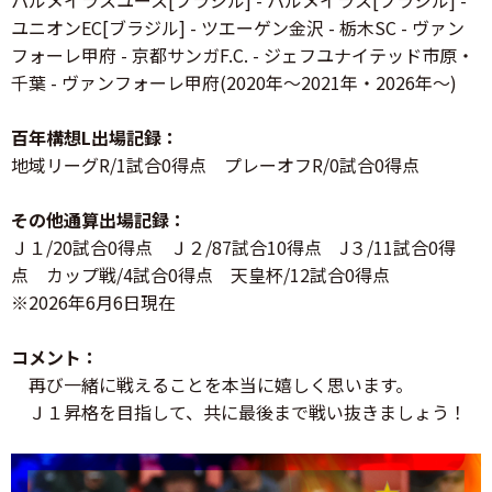
パルメイラスユース[ブラジル] - パルメイラス[ブラジル] -
ユニオンEC[ブラジル] - ツエーゲン金沢 - 栃木SC - ヴァン
フォーレ甲府 - 京都サンガF.C. - ジェフユナイテッド市原・
千葉 - ヴァンフォーレ甲府(2020年～2021年・2026年～)
百年構想L出場記録：
地域リーグR/1試合0得点 プレーオフR/0試合0得点
その他通算出場記録：
Ｊ１/20試合0得点 Ｊ２/87試合10得点 J３/11試合0得
点 カップ戦/4試合0得点 天皇杯/12試合0得点
※2026年6月6日現在
コメント：
再び一緒に戦えることを本当に嬉しく思います。
Ｊ１昇格を目指して、共に最後まで戦い抜きましょう！