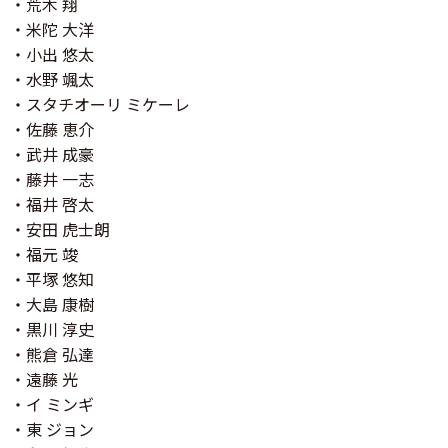
・荒木 翔
・米陀 大洋
・小出 悠太
・水野 颯太
・スタチオーリ ミケーレ
・佐藤 恵介
・武井 成豪
・藤井 一志
・福井 啓太
・安田 虎士朗
・福元 竣
・平塚 悠知
・大島 康樹
・黒川 淳史
・熊倉 弘達
・遠藤 光
・イ ミンギ
・東 ジョン