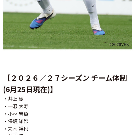
【２０２６／２７シーズン チーム体制
(6月25日現在)】
・井上 樹
・一瀬 大寿
・小林 岩魚
・保坂 知希
・末木 裕也