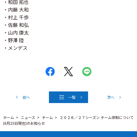
・和田 拓也
・内藤 大和
・村上 千歩
・佐藤 和弘
・山内 康太
・野澤 陸
・メンデス
前へ
一覧
次へ
ホーム
ニュース
チーム
２０２６／２７シーズン チーム体制について
(6月25日現在)のお知らせ