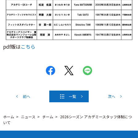
pdf版は
こちら
前へ
一覧
次へ
ホーム
ニュース
チーム
2026シーズン アカデミースタッフ体制につ
いて