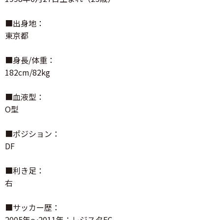
■出身地：
東京都
■身長/体重：
182cm/82kg
■血液型：
O型
■ポジション：
DF
■利き足：
右
■サッカー歴：
2005年～2011年：レジスタFC