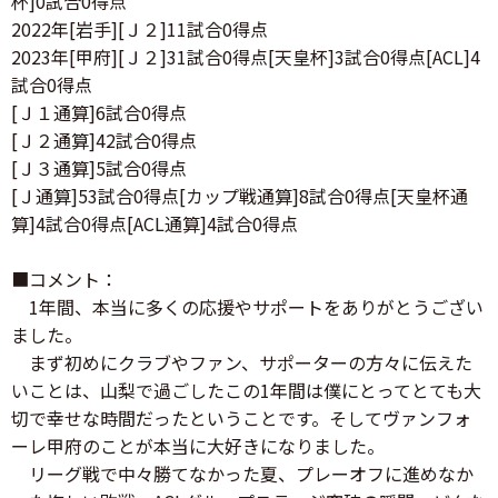
杯]0試合0得点
2022年[岩手][Ｊ２]11試合0得点
2023年[甲府][Ｊ２]31試合0得点[天皇杯]3試合0得点[ACL]4
試合0得点
[Ｊ１通算]6試合0得点
[Ｊ２通算]42試合0得点
[Ｊ３通算]5試合0得点
[Ｊ通算]53試合0得点[カップ戦通算]8試合0得点[天皇杯通
算]4試合0得点[ACL通算]4試合0得点
■コメント：
1年間、本当に多くの応援やサポートをありがとうござい
ました。
まず初めにクラブやファン、サポーターの方々に伝えた
いことは、山梨で過ごしたこの1年間は僕にとってとても大
切で幸せな時間だったということです。そしてヴァンフォ
ーレ甲府のことが本当に大好きになりました。
リーグ戦で中々勝てなかった夏、プレーオフに進めなか