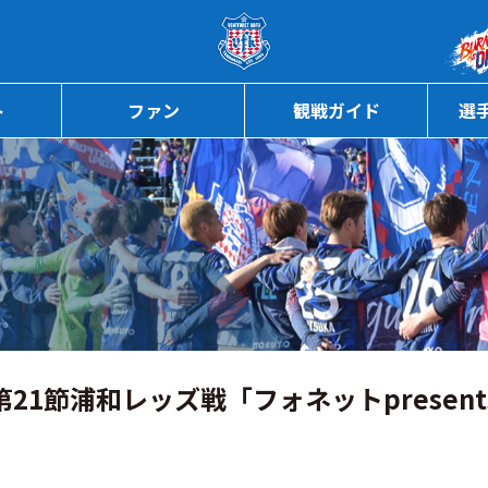
ページの本文へ
ト
ファン
観戦ガイド
選
21節浦和レッズ戦「フォネットpresen