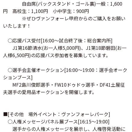
自由席(バックスタンド・ゴール裏)一般：1,600
円 高校生：1,100円 小中学生：900円
※ぜひヴァンフォーレ甲府からのご購入をお願い
いたします！
○応援バス受付[16:00～試合終了後：総合案内所]
J1第16節清水(お一人様5,000円)、J1第18節磐田(お一
人様6,500円)の応援バス参加者を募集しています。
○選手会主催オークション[16:00～19:00：選手会オーク
ションブース]
MF2島川俊郎選手・FW10ドゥドゥ選手・DF41土屋征
夫選手の愛用品オークションを開催します。
■[その他 場外イベント：ヴァンフォーレパーク]
○人権メッセージパネル展ブース[16:15～19:00]
選手からの人権メッセージを展示し、人権啓発活動に