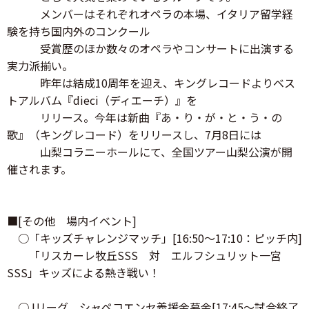
メンバーはそれぞれオペラの本場、イタリア留学経
験を持ち国内外のコンクール
受賞歴のほか数々のオペラやコンサートに出演する
実力派揃い。
昨年は結成10周年を迎え、キングレコードよりベス
トアルバム『dieci（ディエーチ）』を
リリース。今年は新曲『あ・り・が・と・う・の
歌』（キングレコード）をリリースし、7月8日には
山梨コラニーホールにて、全国ツアー山梨公演が開
催されます。
■[その他 場内イベント]
○「キッズチャレンジマッチ」[16:50～17:10：ピッチ内]
「リスカーレ牧丘SSS 対 エルフシュリット一宮
SSS」キッズによる熱き戦い！
○Jリーグ シャペコエンセ義援金募金[17:45～試合終了