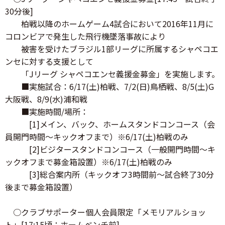
30分後]
柏戦以降のホームゲーム4試合において2016年11月に
コロンビアで発生した飛行機墜落事故により
被害を受けたブラジル1部リーグに所属するシャペコエ
ンセに対する支援として
「Jリーグ シャペコエンセ義援金募金」を実施します。
■実施試合：6/17(土)柏戦、7/2(日)鳥栖戦、8/5(土)G
大阪戦、8/9(水)浦和戦
■実施時間/場所：
[1]メイン、バック、ホームスタンドコンコース（会
員開門時間～キックオフまで）※6/17(土)柏戦のみ
[2]ビジタースタンドコンコース（一般開門時間～キ
ックオフまで募金箱設置）※6/17(土)柏戦のみ
[3]総合案内所（キックオフ3時間前～試合終了30分
後まで募金箱設置）
○クラブサポーター個人会員限定「メモリアルショッ
ト」[17:15頃：ホームベンチ前]