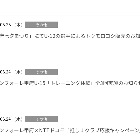
.06.25 （木）
その他
府七夕まつり」にてU-12の選手によるトウモロコシ販売のお
.06.24 （水）
その他
ンフォーレ甲府U-15「トレーニング体験」全3回実施のお知ら
.06.24 （水）
その他
ンフォーレ甲府×NTTドコモ「推しＪクラブ応援キャンペー