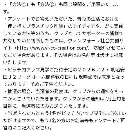
・「方法①」も「方法②」も同じ設問をご用意いたしま
す。
・アンケートでお答えいただいた、普段の生活における
「使い捨てプラスチック削減」のアイディアや、既に実践
している方法等のうち、クラブとしてサポーターの皆様で
共有したいと判断したものは、ヴァンフォーレ社会共創サ
イト（https://www.vf-co-creation.com/）で紹介させてい
ただく場合があります。その場合はお名前等は伏せて掲載
いたします。
・ピッチ内アップ見学ご招待予定の２０２６／２７ 明治安
田Ｊ２リーグ ホーム開幕戦の日程は現時点では未定となっ
ております。予めご了承ください。
・抽選の場合、当選者の発表は、クラブからの通知をもっ
てかえさせていただきます。クラブからの通知は7月上旬を
目途に、当選者にのみお送りいたします。
・当選された方ともう1名がピッチ内アップ見学にご参加い
ただけますので、もう1名の方のお名前等もアンケートご回
答時にご記入ください。