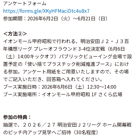
アンケートフォーム
https://forms.gle/XKyHFMaciDtc4u8x7
参加期間：2026年6月2日（火）～6月21日（日）
＜方法②＞
イオンモール甲府昭和で行われる、明治安田Ｊ２・Ｊ３百
年構想リーグ プレーオフラウンド 3-4位決定戦（6月6日
（土）14:00キックオフ）パブリックビューイング会場で設
置予定の「使い捨てプラスチック削減推進ブース」におけ
る参加。アンケート用紙をご用意いたしますので、その場
でご記入いただき、回答箱へ入れてください。
ブース実施日時：2026年6月6日（土）12:30～14:00
ブース実施場所：イオンモール甲府昭和 1F さくら広場
参加の特典：
抽選で、２０２６／２７ 明治安田Ｊ２リーグ ホーム開幕戦
のピッチ内アップ見学へご招待（30名程度）