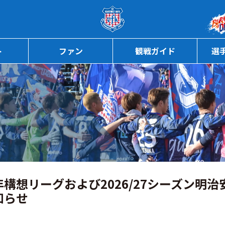
ページの本文へ
ト
ファン
観戦ガイド
選
構想リーグおよび2026/27シーズン明
知らせ