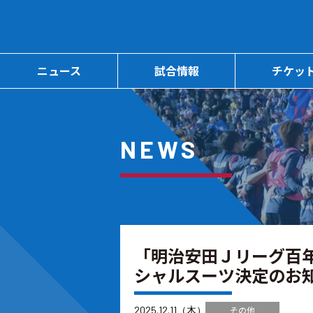
ニュース
試合情報
チケッ
NEWS
「明治安田Ｊリーグ百年
シャルスーツ決定のお
2025.12.11（木）
その他