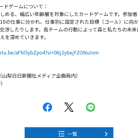
のカードゲームについて：
しめる、幅広い年齢層を対象にしたカードゲームです。参加者
10の仕事に分かれ、仕事別に設定された目標（ゴール）に向
交渉したりします。各チームの行動によって森と私たちの未来
えを深めていきます。
outu.be/aFhl5ybZpo4?si=06j2ybejFZONuInm
局（山梨日日新聞社メディア企画局内）
時）
一覧