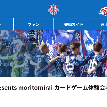
ページの本文へ
ト
ファン
観戦ガイド
選
sents moritomirai カードゲーム