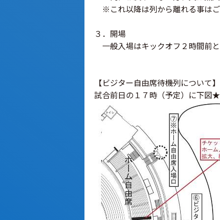
※これ以降は列から離れる事はご
３．開場
一般入場はキックオフ２時間前と
【ビジター自由席待機列について】
試合前日の１７時（予定）に下図★