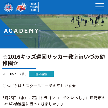
ページの本文へ
ACADEMY
☆2016キッズ巡回サッカー教室inいづみ幼
稚園☆
2016.05.30（月）
普及活動
こんにちは！スクールコーチの平井です★
5月25日（水）に石川ドラゴンコーチといっしょに甲府市の
いづみ幼稚園に行ってきました♪♪