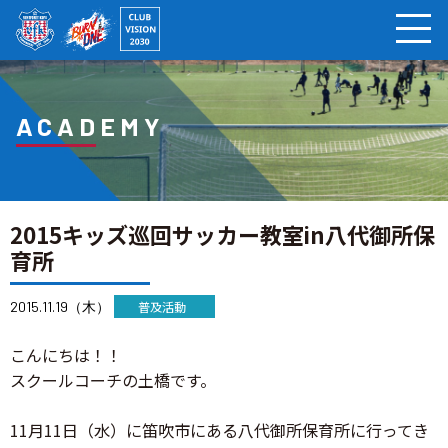
ページの本文へ
ACADEMY
2015キッズ巡回サッカー教室in八代御所保
育所
2015.11.19（木）
普及活動
こんにちは！！
スクールコーチの土橋です。
11月11日（水）に笛吹市にある八代御所保育所に行ってき