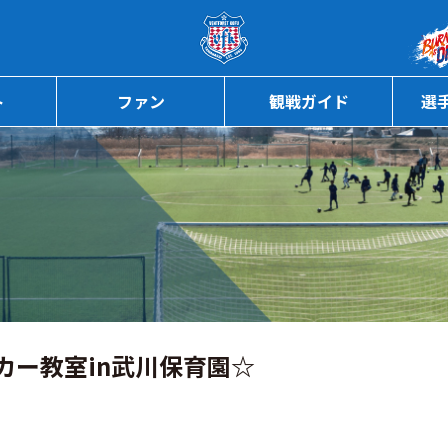
ページの本文へ
ト
ファン
観戦ガイド
選
カー教室in武川保育園☆