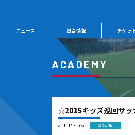
ニュース
試合情報
チケッ
ACADEMY
☆2015キッズ巡回サッ
2015.07.14（火）
普及活動