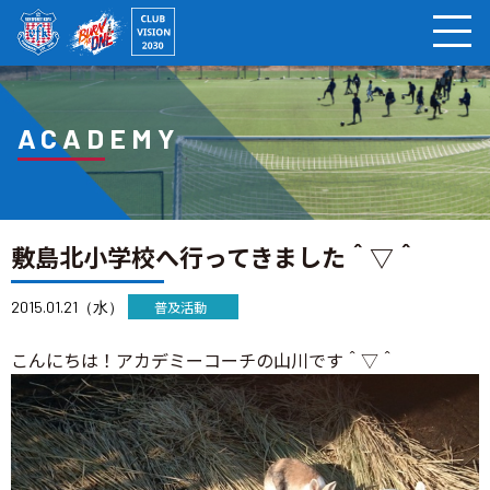
ページの本文へ
ACADEMY
敷島北小学校へ行ってきました＾▽＾
2015.01.21（水）
普及活動
こんにちは！アカデミーコーチの山川です＾▽＾