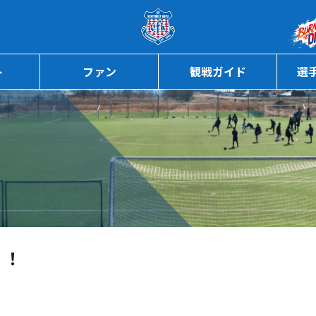
ページの本文へ
ト
ファン
観戦ガイド
選
！！