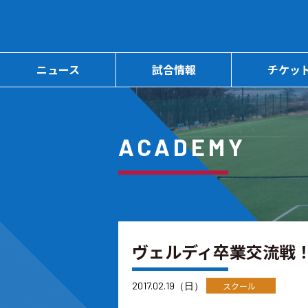
ニュース
試合情報
チケッ
ACADEMY
ヴェルディ卒業交流戦
2017.02.19（日）
スクール