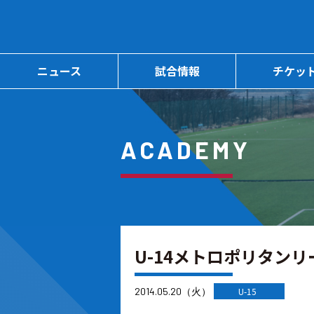
ニュース
試合情報
チケッ
ACADEMY
U-14メトロポリタンリ
2014.05.20（火）
U-15