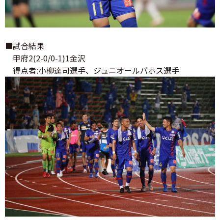
■試合結果
甲府2(2-0/0-1)1金沢
得点者:小柳達司選手、ジュニオールバホス選手