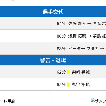
選手交代
64分
佐藤 寿人
→ キム 
86分
浅野 拓磨
→ 茶島 
88分
ピーター ウタカ
→
警告・退場
62分
柴崎 晃誠
65分
丸谷 拓也