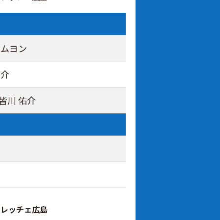
ボムヨン
雄介
 皆川 佑介