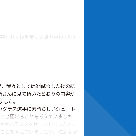
かれて後半更に失点を重ねて0-3
、我々としては34試合した後の結
を受け続ける展開に。後半からチュ
皆さんに見て頂いたとおりの内容が
ンター主体となるも攻撃を組み立て
ました。
位から17位に落とし、熾烈な残留争
ウグラス選手に素晴らしいシュート
こじ開けることを考えていました
我々がバランスを崩してしまったとこ
で、すでに柏への移籍が発表されて
ことを考えていましたが、残念なが
は、GK河田選手、3バックは右か