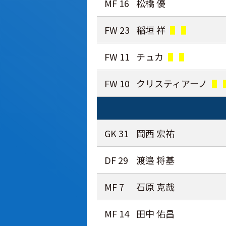
MF 16
松橋 優
FW 23
稲垣 祥
FW 11
チュカ
FW 10
クリスティアーノ
GK 31
岡西 宏祐
DF 29
渡邉 将基
MF 7
石原 克哉
MF 14
田中 佑昌