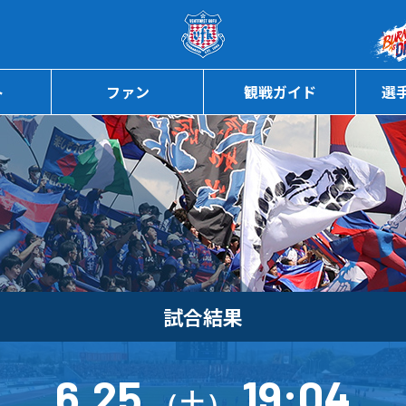
ページの本文へ
ト
ファン
観戦ガイド
選
試合結果
6.25
19:04
（土）