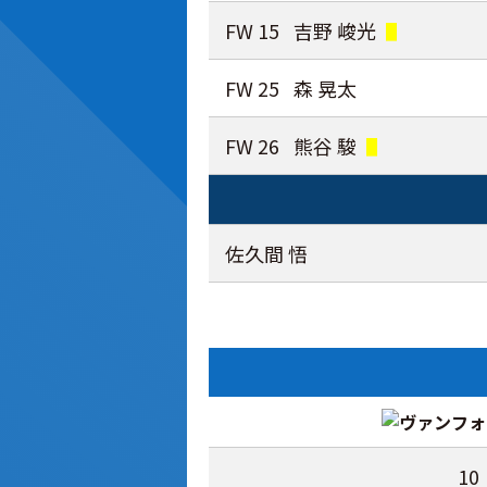
FW 15
吉野 峻光
FW 25
森 晃太
FW 26
熊谷 駿
佐久間 悟
10