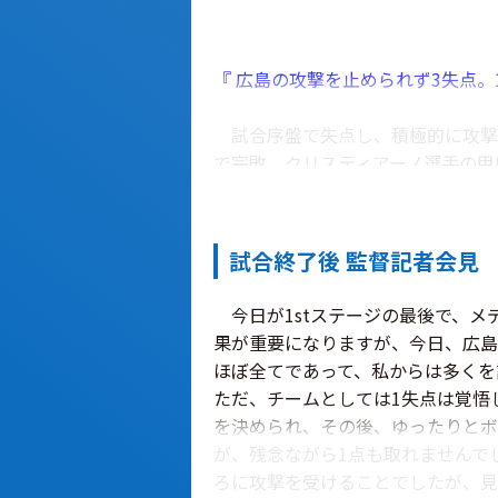
『 広島の攻撃を止められず3失点。
試合序盤で失点し、積極的に攻撃を
で完敗。クリスティアーノ選手の甲
試合終了後 監督記者会見
1stステージ最終節。昨シーズン
今日が1stステージの最後で、メ
前節・仙台戦は、前半4分にクリ
果が重要になりますが、今日、広島
カ選手を下げて石原選手を投入し、
ほぼ全てであって、私からは多くを
られず、逆に仙台の猛攻から立て続
ただ、チームとしては1失点は覚悟
いを抜け出すことはできなかった。
を決められ、その後、ゆったりとボ
が、残念ながら1点も取れませんで
今週のトレーニングでは土屋選手
ろに攻撃を受けることでしたが、見
いるクリスティアーノ選手にとって