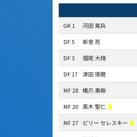
GK 1
河田 晃兵
DF 5
新里 亮
DF 3
畑尾 大翔
DF 17
津田 琢磨
MF 28
橋爪 勇樹
MF 20
黒木 聖仁
MF 27
ビリー セレスキー