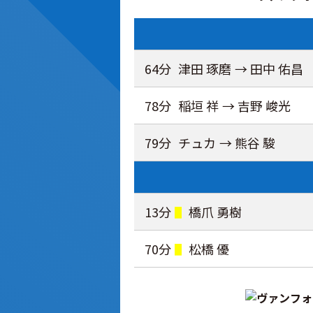
64分
津田 琢磨
→ 田中 佑昌
78分
稲垣 祥
→ 吉野 峻光
79分
チュカ
→ 熊谷 駿
13分
橋爪 勇樹
70分
松橋 優