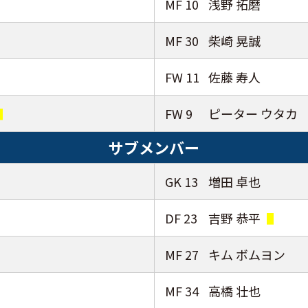
MF 10
浅野 拓磨
MF 30
柴崎 晃誠
FW 11
佐藤 寿人
FW 9
ピーター ウタカ
サブメンバー
GK 13
増田 卓也
DF 23
吉野 恭平
MF 27
キム ボムヨン
MF 34
高橋 壮也