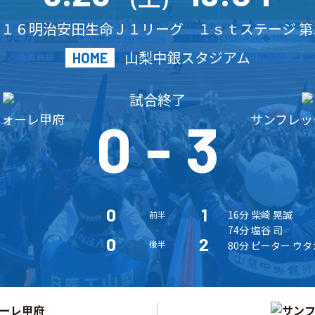
１６明治安田生命Ｊ１リーグ １ｓｔステージ 第
山梨中銀スタジアム
HOME
試合終了
フォーレ甲府
サンフレッ
0
-
3
0
1
16分 柴崎 晃誠
前半
74分 塩谷 司
0
2
後半
80分 ピーター ウタ