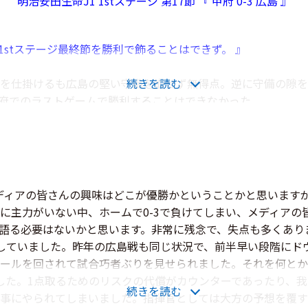
明治安田生命J1 1stステージ 第17節 『 甲府 0-3 広島 』
1stステージ最終節を勝利で飾ることはできず。 』
仕掛けるも広島の堅い守備を崩せず無得点。逆に守備の隙を突
続きを読む
府でのラストゲームで勝利することはできなかった。
◆ ◇ ◆
年間王者の広島をホームで迎え撃つ。
ディアの皆さんの興味はどこが優勝かということかと思いますが
スティアーノ選手のゴールで先制するも、その後は仙台の攻撃
に主力がいない中、ホームで0-3で負けてしまい、メディアの
ワントップにクリスティアーノ選手を置くも前線で孤立。カウ
語る必要はないかと思います。非常に残念で、失点も多くあり
けにゴールを許し、終わってみれば1-2の逆転負け。順位も14
していました。昨年の広島戦も同じ状況で、前半早い段階にド
ールを回されて試合巧者ぶりを見せられました。それを何とか
した。1点取るためのリスクの代償がカウンターであったり、
が全体練習に合流したが今節は大事を取ってメンバー外。一方
続きを読む
事にやられてしまいました。指揮官としては大方の予想を覆す
は今節が甲府でのラストゲームとなる。スターティングメンバ―