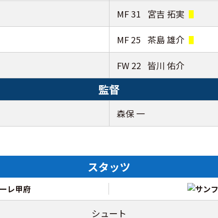
MF 31
宮吉 拓実
MF 25
茶島 雄介
FW 22
皆川 佑介
監督
森保 一
スタッツ
シュート