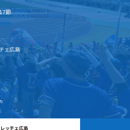
17節
チェ広島
カ