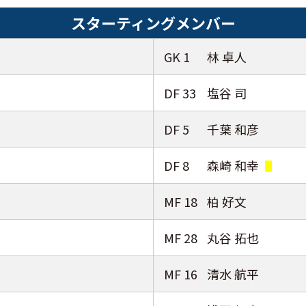
スターティングメンバー
GK 1
林 卓人
DF 33
塩谷 司
DF 5
千葉 和彦
DF 8
森崎 和幸
MF 18
柏 好文
MF 28
丸谷 拓也
MF 16
清水 航平