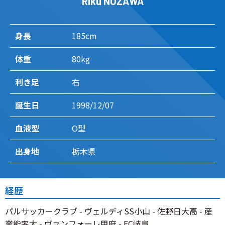
Riku NOZAWA
身長
185cm
体重
80kg
利き足
右
誕生日
1998/12/07
血液型
O型
出身地
栃木県
経歴
パルサッカークラブ - ヴェルディSS小山 - 佐野日大高 - 産
業能率大 - ヴァンフォーレ甲府 - FC岐阜