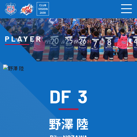
ページの本文へ
PLAYER
DF
3
野澤 陸