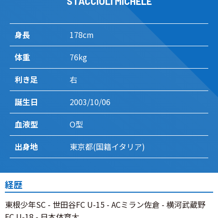
STACCIOLI MICHELE
身長
178cm
体重
76kg
利き足
右
誕生日
2003/10/06
血液型
O型
出身地
東京都(国籍イタリア)
経歴
東根少年SC - 世田谷FC U-15 - ACミラン佐倉 - 横河武蔵野
FC U-18 - 日本体育大