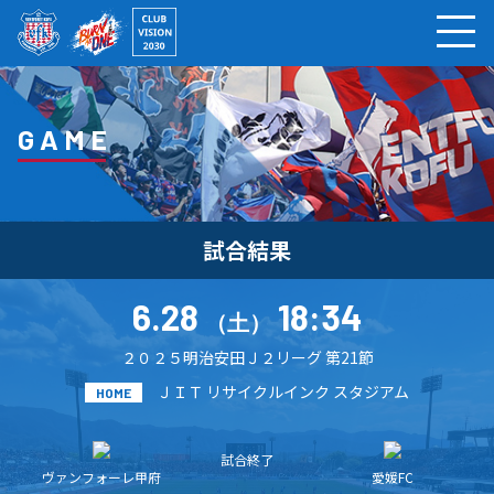
ページの本文へ
GAME
試合結果
6.28
18:34
（土）
２０２５明治安田Ｊ２リーグ 第21節
ＪＩＴ リサイクルインク スタジアム
HOME
試合終了
ヴァンフォーレ甲府
愛媛FC