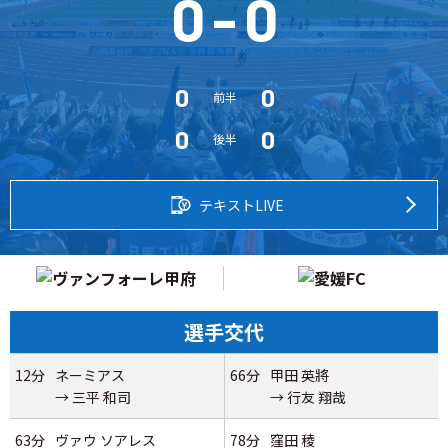
0
-
0
0
0
前半
0
0
後半
テキストLIVE
選手交代
12分
ネーミアス
66分
甲田 英將
→ 三平 和司
→ 行友 翔哉
63分
ヴァウ ソアレス
78分
窪田 稜