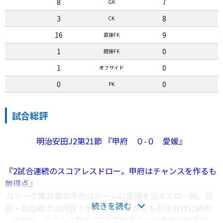
8
7
GK
3
8
CK
16
9
直接FK
1
0
間接FK
1
0
オフサイド
0
0
PK
試合総評
明治安田J2第21節 『甲府 ０-０ 愛媛』
『2試合連続のスコアレスドロー。甲府はチャンスを作るも
無得点』
J2リーグ第21節の甲府はホームに愛媛を迎えての一戦。前
続きを読む
節・仙台戦では内容で手応えを得ながらも引き分けに終わ
っており、ここから勝ち点3を重ねることが求められる状