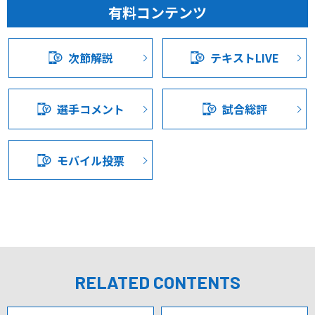
有料コンテンツ
うところは三平も最後までしっかりやってくれたと思いま
中位に位置する甲府にとって、今節の愛媛を倒すことは上
す。マテウスもそうですね。マテウスもより相手が疲弊し
位進出に向けた重要な一歩となる。守備の堅さを維持しつ
てきた時にマテウスのランニングで相手の危険なところを
つ、いかに得点を奪うかが課題だが、ホームの大声援を背
次節解説
テキストLIVE
突いていくというところは良かったんじゃないかと思いま
に、持ち前の堅守とセットプレーの脅威で愛媛の守備をこ
す。
じ開けられるか。この試合に勝利し、さらに勢いを加速さ
せて上位進出の足掛かりにしたい。
選手コメント
試合総評
Q:前半は、さっき愛媛の監督さんももうちょっとサッカー
をする時間が欲しかったというふうにおっしゃっいて、や
《前半》
っぱり前半ちょっとお互い熱くなって、時間が止まってしま
甲府のキックオフで試合開始。直後から風上の利も活か
モバイル投票
う事もあったと思うんですけど。あの前半のゲームという
し、前にガツガツと出てくる愛媛。ピッチ上では選手の接
のは監督から見てどう受け止めていらっしゃいますか？
触が多くなった。12分に甲府に予期せぬアクシデント。ネ
A:お互いサッカーをしないまま気がついたらもう25分にな
ーミアス選手が相手との接触で負傷、脳震盪の疑いがあ
っていたりして、そんな試合でした。でもこれもサッカー
り、三平選手と交代となった。
の一部ですので、やっぱり同じゲームはないと思うんです
よね。こういったゲームをしっかり熱く冷静に受け止め
その後もガツガツ来る愛媛。15分には縦に抜けた田口選手
RELATED CONTENTS
て、今自分たちが何ができるのか、そしてゲームが進んで
にエリア内からシュートを打たれるもGK河田選手が好セー
いくにつれてどういうことが起こりそうなのか。どういう
ブ。そのこぼれ球もシュートされるがこれもブロック。選