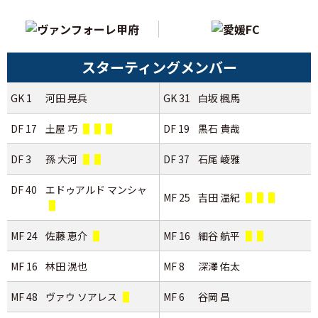
スターティングメンバー
GK 1
河田 晃兵
GK 31
白坂 楓馬
DF 17
土屋 巧
DF 19
黒石 貴哉
DF 3
孫 大河
DF 37
石尾 崚雅
DF 40
エドゥアルド マンシャ
MF 25
吉田 温紀
MF 24
佐藤 恵介
MF 16
細谷 航平
MF 16
林田 滉也
MF 8
深澤 佑太
MF 48
ヴァウ ソアレス
MF 6
谷岡 昌