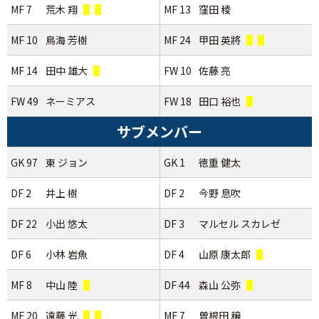
MF 7
荒木 翔
MF 13
窪田 稜
MF 10
鳥海 芳樹
MF 24
甲田 英將
MF 14
田中 雄大
FW 10
佐藤 亮
FW 49
ネーミアス
FW 18
田口 裕也
サブメンバー
GK 97
東 ジョン
GK 1
徳重 健太
DF 2
井上 樹
DF 2
今野 息吹
DF 22
小出 悠太
DF 3
マルセル スカレゼ
DF 6
小林 岩魚
DF 4
山原 康太郎
MF 8
中山 陸
DF 44
森山 公弥
MF 20
遠藤 光
MF 7
曽根田 穣