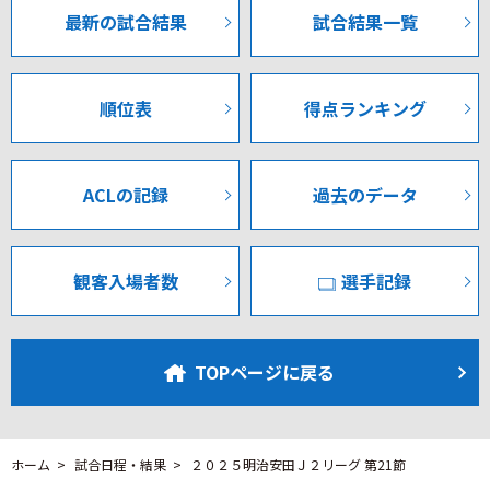
ことを起こすことができるのかとていうのを、しっかり探
手の接触で試合が度々中断するも集中力を切らさない守護
最新の試合結果
試合結果一覧
りながらメンバーは変わりましたけど、今言ったように突
神がゴールを守る。
いていくスペースというのをしっかり共有して戦ったこと
は良かったんじゃないかと思いますす。
序盤は愛媛が甲府陣内に押し込む時間が多かったが、徐々
順位表
得点ランキング
に押し戻す甲府。23分にはソアレス選手が思い切ったミド
Q:先ほど質問もありましたが、ネーミアス選手が早い時間
ルシュートを放つ。枠を捉えていたもののGKにブロックさ
帯に交代しました。ネーミアス選手の怪我なのか脳震盪な
れる。32分には三平選手と佐藤選手のパス交換からゴール
のかわからないですけれども、その所見を分かる範囲で教
前にグラウンダーのクロスが入り、これに田中選手が走り
ACLの記録
過去のデータ
えて下さい。
込むがわずかに届かず。惜しいシーンだった。
A:まだ詳しくは聞いていないんですけれども、救急車を呼ん
で病院に運ばれたということは聞きました。脳震盪とあと
その後もピッチ上では選手の接触で試合が度々止まる。40
観客入場者数
選手記録
かなり顔にすごい腫れがあったので、そこは検査してみな
分には既に1枚イエローが出ている甲田選手がアフター気味
いとわからないんですけども、彼はサッカーも良い選手で
にGK河田選手に衝突。このプレーに対する審判の判定を巡
すけども、本当にいいやつなんでみんなから本当に好かれ
って選手がヒートアップ。荒れ気味の試合で前半のアディ
TOPページに戻る
ているやつなんで、早く元気になって戻ってきて、また一緒
ショナルタイムは10分の表示。甲府が押し込む時間が長か
にサッカーをしたいです。
ったが、有効な攻めを見せられず前半終了のホイッスルと
なった。
Q:ネーミアス選手、すごく良い選手ですけれども、どうな
ホーム
試合日程・結果
２０２５明治安田Ｊ２リーグ 第21節