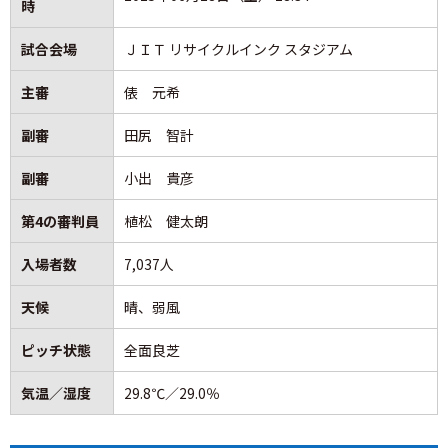
時
っていきたいと思います。
ー：鳥海選手、田中選手。ワントップにはネーミアス選手
が入る布陣。前節の仙台戦と同一メンバーで愛媛戦に挑
試合会場
ＪＩＴ リサイクルインク スタジアム
Q:サッカーは予定通りというか、思ったようにはいかない
む。
主審
俵 元希
スポーツですけど、こうやって早い時間にファールを受け
てネーミアス選手が怪我をしていなくなったっていうの
前節・仙台戦では相手以上にチャンスメイクするもののネ
副審
田尻 智計
は、ゲームプランとしてはすごく崩れるものだったと思う
ットを揺らせずに惜しくもスコアレスドロー。勝ち点3こそ
んですけど、その受け止めと、その後どういうことを考えて
逃したものの、直近7試合で5度のクリーンシートを達成す
副審
小出 貴彦
いたのかということを教えてください。
るなど、上位相手にも通用する守備の安定感を見せてい
A:そうですね。ネーミアスはやっぱり大きな特徴がありま
る。更にネーミアス選手やソアレス選手のチームへのフィ
第4の審判員
植松 健太朗
すから、その特徴は今チームにかなりポジティブなものを
ットも進んで攻撃も活性化。これからの上位進出が楽しみ
入場者数
7,037人
もたらしてくれてます。前線のターゲットとして今日も期
になってきた。
待してました。だけど早い時間にいなくなってしまったの
天候
晴、弱風
で、そこはネーミアスは一人しかいないので。次に三平を
対する愛媛は、現在20位と最下位に沈んでいるものの、前
お送り出しました。三平は三平のやっぱり良さがあります
節山口戦でCKから2得点を奪って2-0で勝利。この勝利で17
ピッチ状態
全面良芝
から相手のディフェンスラインと中盤のラインの間でボー
位との勝ち点差を3に縮め、今節も勢いを持って挑んでくる
気温／湿度
29.8℃／29.0％
ルを収めることと、あとランニングですね。ネーミアスよ
ことが予想される。甲府としては相手をリスペクトしつつ
りもランニングができますので、特に今日は荒木がフリー
も気を抜かずにきっちり勝ち切りたいところだ。
でボールを持った時の相手の背中に対してランニングとい