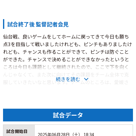
況。対する愛媛も前節ようやく連敗を脱しており、チーム
状況の変化が注目されるなかでの一戦となった。
試合終了後 監督記者会見
試合は立ち上がりからやや荒れた展開となり、前半12分に
仙台戦、良いゲームをしてホームに戻ってきて今日も勝ち
はネーミアス選手が負傷交代を余儀なくされるアクシデン
点3を目指して戦いましたけれども、ピンチもありましたけ
ト。甲府はチャンスは作るも最後の局面で得点には至ら
れども、チャンスも作ることができて、ピンチは防ぐこと
ず。後半も流れを引き寄せながら攻勢を強めたが、試合を
ができた。チャンスで決めることができなかったというと
通じてゴールを奪えず、0−0のスコアレスドローで試合終
ころは今日も課題として継続されたので、ここで下を向く
了。
んじゃなくて、また次に向けてその課題をチーム全体で克
続きを読む
服していきたいなと思います。ゲームのところは、愛媛さ
内容は悪くないものの、決定力の課題が浮き彫りとなる結
んは個人の技術を持った選手が多いので少し持たれる時間
果となった。今節を振り返る。
もありましたけれども、自分たちはしっかりコレクティブ
に前に行く。守備はチームとして準備してきたものはしっ
◆ ◇ ◆
かりできたと思います。難しい時には自陣でしっかりブロ
試合データ
ックを作って押し出していく。そういったこともできたと
甲府の予想フォーメーションは3-4-2-1。GK：河田選手。
思うので、そこは継続しながら攻撃のところでもう一個、
CB：土屋選手、孫選手、マンシャ選手。WB：佐藤選手、
試合開始日
相手の危険なエリアに迫っていけるようにまたみんなでや
2025年06月28日（土） 18:34
荒木選手。ボランチ：ソアレス選手、林田選手。シャド