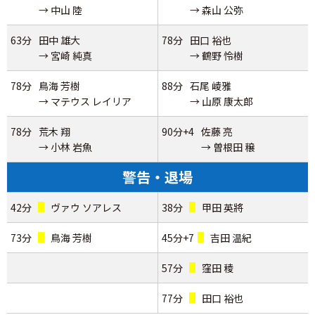
→ 中山 陸
→ 森山 公弥
63分
田中 雄大
78分
田口 裕也
→ 宮崎 純真
→ 鶴野 怜樹
78分
鳥海 芳樹
88分
石尾 崚雅
→ マテウス レイリア
→ 山原 康太郎
78分
荒木 翔
90分+4
佐藤 亮
→ 小林 岩魚
→ 曽根田 穣
警告・退場
42分
ヴァウ ソアレス
38分
甲田 英將
73分
鳥海 芳樹
45分+7
吉田 温紀
57分
窪田 稜
77分
田口 裕也