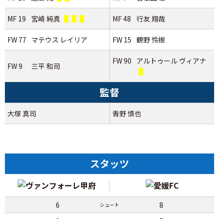
MF 19
宮崎 純真
MF 48
行友 翔哉
FW 77
マテウス レイリア
FW 15
鶴野 怜樹
FW 90
アルトゥール ヴィアナ
FW 9
三平 和司
監督
大塚 真司
青野 慎也
スタッツ
6
8
シュート