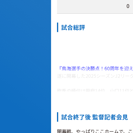
0
試合総評
『鳥海選手の決勝点！60周年を迎
遂に開幕した2025シーズンJ2リ
昨季の順位は甲府14位、山口11
と苦手なイメージもありそうな甲府
開幕戦特有の緊張感の中キックオフ
試合終了後 監督記者会見
その後は昨季の課題であったディフ
開幕戦、やっぱりここホームで、こ