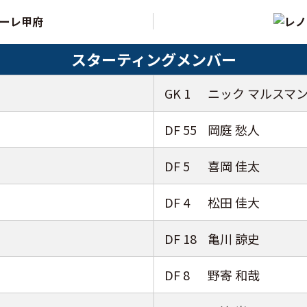
スターティングメンバー
GK 1
ニック マルスマ
DF 55
岡庭 愁人
DF 5
喜岡 佳太
DF 4
松田 佳大
DF 18
亀川 諒史
DF 8
野寄 和哉