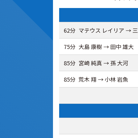
62分
マテウス レイリア
→ 
75分
大島 康樹
→ 田中 雄大
85分
宮崎 純真
→ 孫 大河
85分
荒木 翔
→ 小林 岩魚