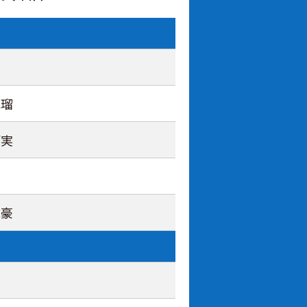
塁
輝瑠
拓実
亮
成豪