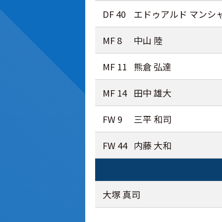
DF 40
エドゥアルド マンシ
MF 8
中山 陸
MF 11
熊倉 弘達
MF 14
田中 雄大
FW 9
三平 和司
FW 44
内藤 大和
大塚 真司