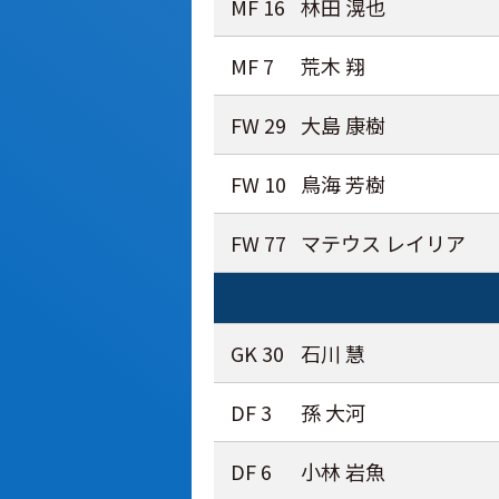
MF 16
林田 滉也
MF 7
荒木 翔
FW 29
大島 康樹
FW 10
鳥海 芳樹
FW 77
マテウス レイリア
GK 30
石川 慧
DF 3
孫 大河
DF 6
小林 岩魚