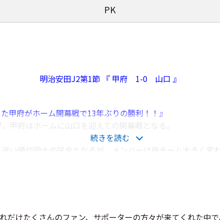
PK
明治安田J2第1節 『 甲府 1-0 山口 』
えた甲府がホーム開幕戦で13年ぶりの勝利！！』
ーグ。甲府はホームに山口を迎えての開幕戦となる。
続きを読む
位と近い順位同士の試合となるが、メンバーは両チーム大きく変
だが新しいメンバーで勝利を掴み取りたい。
された試合は、後半に甲府が鳥海選手のゴールでリードを奪う
ェンス面で安定感を見せ無失点に抑え込み甲府が開幕戦勝利。
れだけたくさんのファン、サポーターの方々が来てくれた中で