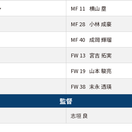
ャ
MF 11
横山 塁
MF 28
小林 成豪
MF 40
成岡 輝瑠
FW 13
宮吉 拓実
FW 19
山本 駿亮
FW 38
末永 透瑛
監督
志垣 良