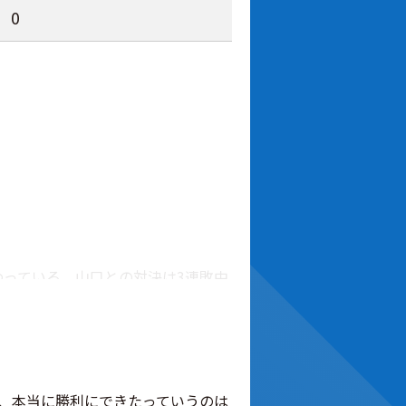
0
わっている。山口との対決は3連敗中
。
、本当に勝利にできたっていうのは