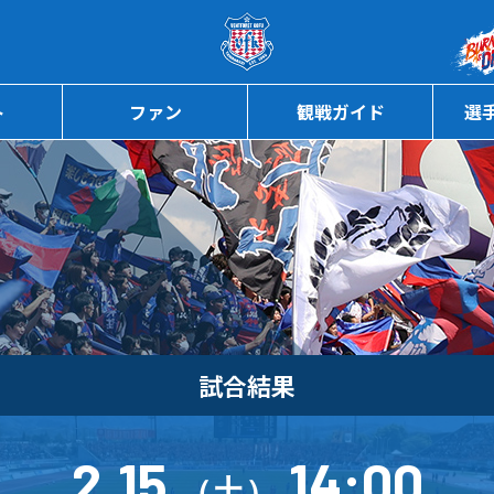
ページの本文へ
ト
ファン
観戦ガイド
選
試合結果
2.15
14:00
（土）