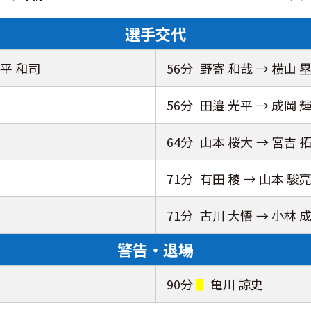
選手交代
三平 和司
56分
野寄 和哉
→ 横山 
56分
田邉 光平
→ 成岡 
64分
山本 桜大
→ 宮吉 
71分
有田 稜
→ 山本 駿
71分
古川 大悟
→ 小林 
警告・退場
90分
亀川 諒史