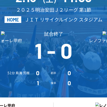
２０２５明治安田Ｊ２リーグ 第1節
ＪＩＴ リサイクルインク スタジアム
HOME
試合終了
フォーレ甲府
レノファ
1
-
0
0
0
51分 鳥海 芳樹
前半
1
0
後半