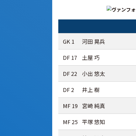
GK 1
河田 晃兵
DF 17
土屋 巧
DF 22
小出 悠太
DF 2
井上 樹
MF 19
宮崎 純真
MF 25
平塚 悠知