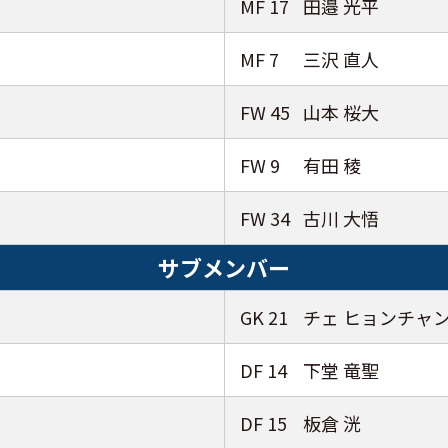
MF 17
田邉 光平
MF 7
三沢 直人
FW 45
山本 桜大
FW 9
有田 稜
FW 34
古川 大悟
サブメンバー
GK 21
チェ ヒョンチャ
DF 14
下堂 竜聖
DF 15
板倉 洸