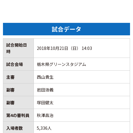
上手く1点を取ったが、セットプレーから失点し…後半なか
ジエゴ選手が最後に希望を繋いだ形となったが、この一点
なか打開できず。ハーフタイムは練習でやったようにブロ
がどれほどチームの支えとなったのかはシーズン終盤にな
ック、引き固めに対処していこうと、練習でやったことを
れば分かるだろう。今夏にヴァンフォーレに加入し、以来
実践しようとしたが上手くいかなかった。
ずっとトライし続けた彼のポテンシャルが、残り試合で本
試合データ
格的に開花する事を願いたい。
オフサイドになった高野の1本くらいでしたかね…背後を狙
試合開始日
えたのは。バホスが1本走ったのもあったが少なかった。上
2018年10月21日（日） 14:03
◆ ◇ ◆
時
手く織り交ぜていくことが大事だが上手くいかずに偏って
しまった。そのことで栃木のペースになったと思います。
甲府ボールでキックオフ。
試合会場
栃木県グリーンスタジアム
主審
西山貴生
■
質疑応答
プレーオフへの望みをつなぐためにも何としてでも勝ち点3
■
後半の途中からジエゴを投入してからは、バホスとも話
が欲しい甲府と自力でＪ2残留を決めたい栃木の一戦。
副審
岩田浩義
しながらでしたがどんな指示でしたか？
ジエゴはトップ下として曽根田の代わりに入れて、飛び出
両チームのプライドと意地がぶつかり合う試合は開始7分に
副審
塚田健太
してほしかった。ボールキープ力に優れているので起点と
動いた。
なってやってくれた。そこから何度か起点を作ってチャン
甲府は敵陣右サイドに展開し、佐藤選手がペナルティーエ
第4の審判員
秋澤昌治
スを作った。途中でツートップ気味にしたが上手くいかず
リア手前の右からゴール正面に折り返すと、そこに走り込
入場者数
5,336人
すぐに切り替えました。佑昌に対しても同じで、彼も飛び
んだ小椋選手が豪快に右足を振り抜いた。これが相手ＧＫ