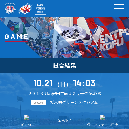
ページの本文へ
GAME
試合結果
10.21
14:03
（日）
２０１８明治安田生命Ｊ２リーグ 第38節
栃木県グリーンスタジアム
AWAY
試合終了
栃木SC
ヴァンフォーレ甲府