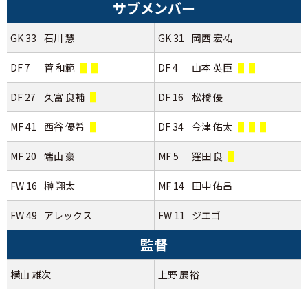
サブメンバー
GK 33
石川 慧
GK 31
岡西 宏祐
DF 7
菅 和範
DF 4
山本 英臣
DF 27
久富 良輔
DF 16
松橋 優
MF 41
西谷 優希
DF 34
今津 佑太
MF 20
端山 豪
MF 5
窪田 良
FW 16
榊 翔太
MF 14
田中 佑昌
FW 49
アレックス
FW 11
ジエゴ
監督
横山 雄次
上野 展裕