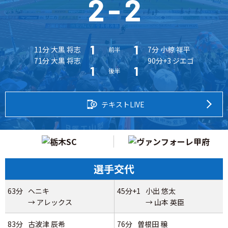
2
-
2
1
1
11分 大黒 将志
7分 小椋 祥平
前半
71分 大黒 将志
90分+3 ジエゴ
1
1
後半
テキストLIVE
選手交代
63分
ヘニキ
45分+1
小出 悠太
→ アレックス
→ 山本 英臣
83分
古波津 辰希
76分
曽根田 穣