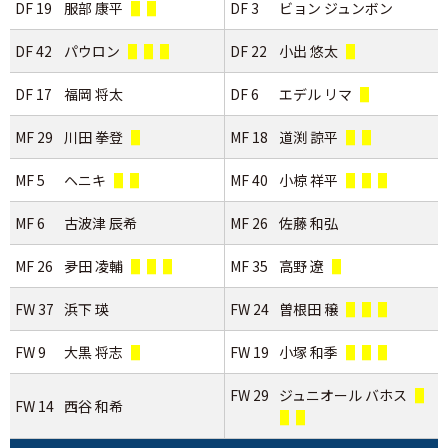
DF 19
服部 康平
DF 3
ビョン ジュンボン
DF 42
パウロン
DF 22
小出 悠太
DF 17
福岡 将太
DF 6
エデル リマ
MF 29
川田 拳登
MF 18
道渕 諒平
MF 5
ヘニキ
MF 40
小椋 祥平
MF 6
古波津 辰希
MF 26
佐藤 和弘
MF 26
夛田 凌輔
MF 35
高野 遼
FW 37
浜下 瑛
FW 24
曽根田 穣
FW 9
大黒 将志
FW 19
小塚 和季
FW 29
ジュニオール バホス
FW 14
西谷 和希