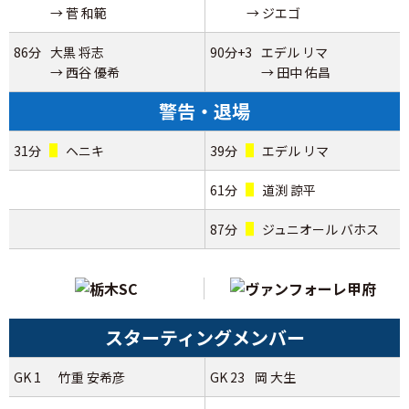
→ 菅 和範
→ ジエゴ
86分
大黒 将志
90分+3
エデル リマ
→ 西谷 優希
→ 田中 佑昌
警告・退場
31分
ヘニキ
39分
エデル リマ
61分
道渕 諒平
87分
ジュニオール バホス
スターティングメンバー
GK 1
竹重 安希彦
GK 23
岡 大生