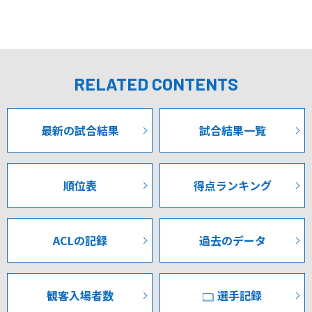
可能性がある限り、最後まで諦めないでやり続けたい。現
実主義になるというのはあるかもしれませんが…「可能性
その後も甲府はピンチが続く。
がある限り前を向いてやり続けよう」と選手に話しまし
2分後の13分には川田選手が入れた右サイドからのクロスに
た。
大黒選手が逆サイドでヘディングするもわずかに枠の外。
RELATED CONTENTS
さらに15分にはこれまた大黒選手にペナルティーエリア内
※選手コメントは、ＶＦＫ公式モバイルサイトの各試合
でのシュートを許すもＧＫ岡選手のファインセーブでピン
『試合情報詳細』メニュー（有料）からご覧ください。
チを切り抜けた。
最新の試合結果
試合結果一覧
ご加入方法は
こちら
です。
しかしその後も試合は終始栃木ペース。甲府はチャンスを
作ろうとするも栃木の早いチェックに阻まれパスミス、パ
順位表
得点ランキング
スカットを連発し攻撃のリズムが生まれない。
途中、小出選手とヘニキ選手がルーズボール争いで接触し
試合中断。小出選手は一旦はピッチの外に出て治療し試合
ACLの記録
過去のデータ
に戻るも、鼻血が止まらず山本選手と急遽交代となるアク
シデントも発生。
観客入場者数
選手記録
球際が両チームとも激しく、試合が落ち着かないまま、前