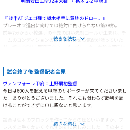
明治安田生命J2第38節 『 栃木 2-2 甲府 』
『 後半ATジエゴ弾で栃木相手に意地のドロー。』
プレーオフ進出に向けては絶対に負けられない第38節。
前半7分から小椋選手の幸先の良い先制ゴールが生まれ、チ
続きを読む
ームのコンディションの良さを伺わせる気配が漂っていた
が、栃木のFW大黒選手のスーパープレーや、中盤の堅守に
阻まれ、特に後半からは思うような展開が出来なかった。
試合終了ギリギリのアディショナルタイム3分にジエゴ選手
が加入後初ゴールを決めたものの、勝ち点３へは届かなか
試合終了後 監督記者会見
った。
ヴァンフォーレ甲府：上野展裕監督
今日は600人を超える甲府のサポーターが来てくださいまし
勝てる、勝ってみせると強い気持ちで今節に臨んだ甲府だ
た。ありがとうございました。それにも関わらず勝利を届
ったが、グラウンドコンディションも厳しく、ボールを上
けることができずに申し訳ないと思います。
手く展開が出来なかった。完封記録も5試合でストップ。栃
木SCには過去敗北を喫したことは無かったが、何としても
試合は栃木のブロックを作ってからの圧といいますか、プ
今節も勝ちきりたいところだった。
続きを読む
レスを上手くかいくぐれず対処に苦しみました。その中で