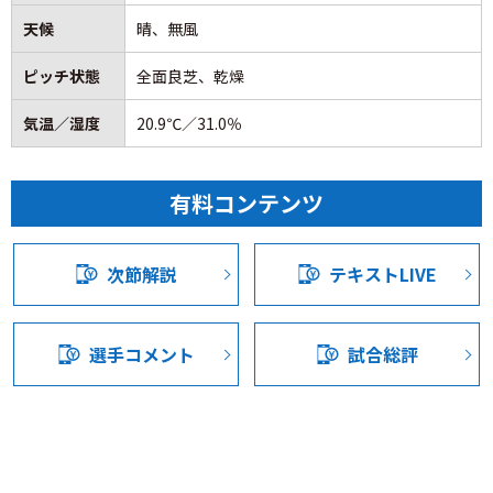
出して行くのと前からの守備でボールを回収したいという2
竹重選手の右手をはじき、ゴール左に突き刺さる。冴え先
天候
晴、無風
つのことを指示してピッチに送り出しました。
良く甲府の先制。
ピッチ状態
全面良芝、乾燥
■
小出の状態は？
しかしその後は甲府の攻撃は影を潜め、栃木ペースの試合
気温／湿度
20.9℃／31.0％
小出は救急車で病院に行きました。鼻を骨折しているかど
展開となる。
うかは分かりませんが、おそらく折れていると思います。
血が止まらず交代をせざるを得なかった。血が喉に入って
栃木はハードワークに徹し、甲府のＤＦラインへのフォア
有料コンテンツ
きて呼吸も苦しくなっていたので交代させました。
チェックやボールの出所に対する早いチェック、守備では
全員守備で甲府に攻める機会を与えず、甲府は逆に攻め込
■
小出交代の場面でベンチには山本と今津の2枚のDFがい
まれる展開になった。
次節解説
テキストLIVE
ましたが、山本を選んだ理由は？
始めから決めていました。小出のところは山本だと。迷い
そして前半11分に同点に追いつかれる。
はなかったです。中で統率してくれました。いいプレーを
甲府のペナルティーエリア正面でのセットプレー。キッカ
選手コメント
試合総評
してくれました。失点のところは映像を見ないと分からな
ーは西谷和希選手。ペナルティーライン上に作った選手の
いが、よく統率してくれたと思います。
壁とゴールキーパーとのすき間にふわりとしたクロスが入
る。そのボールを背中越しに見ながら大黒選手が体を倒し
■
プレーオフ圏入りは現状ではより厳しくなりましたが、
ながら右足でダイレクトボレー。これが決まり栃木が早い
どう捉えますか？
時間に追いついた。