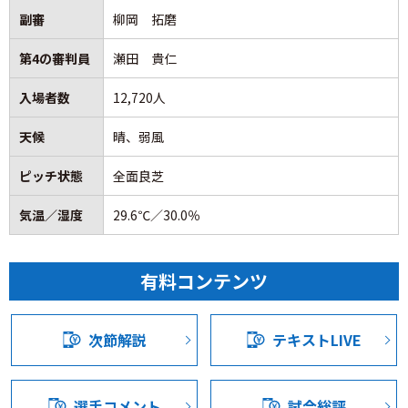
いといけない。26/27シーズンはもっと盛り上がると思うの
EAST-Bを1位で駆け抜けたヴァンフォーレ甲府は、全40チ
副審
柳岡 拓磨
で、そこでいいプレーができるようになってほしい。
ームの頂点を決めるトーナメント準決勝、ベガルタ仙台と
の大一番に臨む。勝利すれば1位・2位決定戦へ進出する、
第4の審判員
瀬田 貴仁
■
守備では突き詰めて来たと思いますが、手応えは？
真の王者を決めるための重要な一戦だ。
入場者数
12,720人
最後のところを粘り強くというか、（失点しても）1失点で
ゲームをコントロール出来ると感じていたので、どこでど
過去、何度も苦杯をなめさせられた難敵・仙台。しかし、
天候
晴、弱風
うやって点を取るのかという共有が足りなかった。簡単に
渋谷洋樹監督は今節に向け、「チャレンジャーとして思い
やらせてもらえなかった。
切って戦いにいきたい。しっかりとゲームを読んだうえで
ピッチ状態
全面良芝
ゲームに入りたい」と決意を語った。リーグ戦で見せた確
気温／湿度
29.6℃／30.0％
固たる自信をベースにしつつも、トーナメント特有の一発
※選手コメントは、VFK公式モバイルサイトの各試合『試合
勝負においては、挑戦者としての謙虚さと、冷静にゲーム
情報詳細』メニュー（有料）からご覧ください。
を支配する知性が求められる。
有料コンテンツ
ご加入方法は
こちら
です。
その指揮官の覚悟は、発表されたスタメンにも色濃く反映
されていた。布陣は、今季チームのアイデンティティとし
次節解説
テキストLIVE
て完成度を高めてきた「3-1-4-2」。そして最大の采配が、
GK山内選手の起用だ。足元の技術やフィード精度に優れる
山内選手に最後尾を託すことで、「しっかりとゲームを読
選手コメント
試合総評