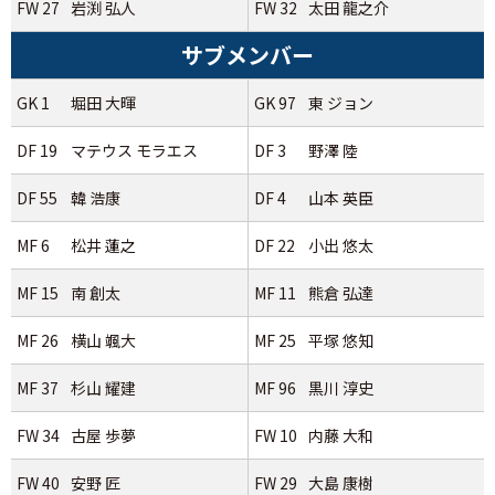
FW 27
岩渕 弘人
FW 32
太田 龍之介
サブメンバー
GK 1
堀田 大暉
GK 97
東 ジョン
DF 19
マテウス モラエス
DF 3
野澤 陸
DF 55
韓 浩康
DF 4
山本 英臣
MF 6
松井 蓮之
DF 22
小出 悠太
MF 15
南 創太
MF 11
熊倉 弘達
MF 26
横山 颯大
MF 25
平塚 悠知
MF 37
杉山 耀建
MF 96
黒川 淳史
FW 34
古屋 歩夢
FW 10
内藤 大和
FW 40
安野 匠
FW 29
大島 康樹