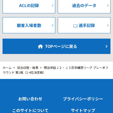
3-1-4-2でスタートしたこの一戦は、立ち上がりからボール
ACLの記録
過去のデータ
ホルダーに対する寄せが非常に速く、緊張感の漂う締まっ
た展開となった。
観客入場者数
選手記録
試合開始早々の3分にはベガルタ仙台の鎌田選手にシュート
を許すなど、序盤は仙台が押し気味に試合を進める。対す
る甲府も12分に相手のパスミスを見逃さなかった藤井選手
TOPページに戻る
がゴールへ迫る決定機を作るなど、互いに高い集中力で相
手のゴール前へ攻め入る場面が見られた。
試合中盤に入ると仙台がボールを支配する時間帯が長くな
ホーム
試合日程・結果
明治安田Ｊ２・Ｊ３百年構想リーグ プレーオフ
ラウンド 第1戦（1-4位決定戦）
ったが、甲府はアラートを高く保ち組織的な守備で決定的
な仕事をさせない。特に24分、仙台にエリア正面からのシ
ュートを浴びた際には、GK山内選手が好セーブで立ちはだ
かり、チームを落ち着かせた。その後も甲府はセットプレ
お問い合わせ
プライバシーポリシー
ーやロングスローからゴールを狙い、仙台の堅守を崩そう
と試みるも相手の守備に阻まれる展開が続く。
このサイトについて
サイトマップ