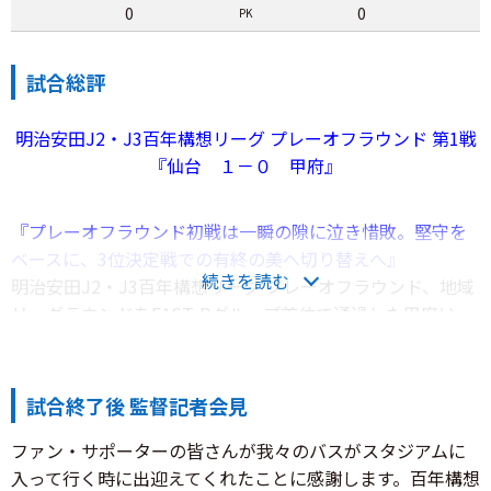
0
0
PK
試合総評
明治安田J2・J3百年構想リーグ プレーオフラウンド 第1戦
『仙台 １－０ 甲府』
『プレーオフラウンド初戦は一瞬の隙に泣き惜敗。堅守を
ベースに、3位決定戦での有終の美へ切り替えへ』
続きを読む
明治安田J2・J3百年構想リーグ プレーオフラウンド、地域
リーグラウンドをEAST-Bグループ首位で通過した甲府は、
アウェイでEAST-Aグループ首位の仙台との大一番に臨ん
だ。
試合終了後 監督記者会見
どちらも堅固な守備を武器に各グループを首位で全うした
ファン・サポーターの皆さんが我々のバスがスタジアムに
両者の“頂上決戦”。各グループの1位が集う1〜4位決定トー
入って行く時に出迎えてくれたことに感謝します。百年構想
ナメントの初戦であり、ともに地域リーグラウンド最終節