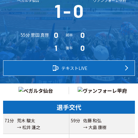
ベガルタ仙台
ヴァンフォーレ甲府
1
-
0
0
0
55分 菅田 真啓
前半
1
0
後半
テキストLIVE
選手交代
71分
荒木 駿太
59分
佐藤 和弘
→ 松井 蓮之
→ 大島 康樹