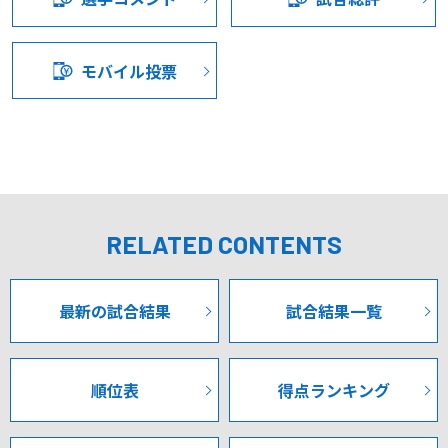
む」後方からのビルドアップを追求。決して守りに入らず
アグレッシブに挑むという、チームへの強烈なメッセージ
が読み取れる。
モバイル投票
激闘を勝ち抜いてきたこの11人による組織的な守備と連動
したプレスは、仙台の牙城を崩す最大の武器となる。前節
までの経験を糧に、選手個々が状況判断を研ぎ澄まし、ピ
ッチ上で「ゲームを読む力」を体現できれば、必ず勝利へ
の道は開けるはずだ。
RELATED CONTENTS
チャレンジャーの覚悟と王者のプライド。その両輪を胸
に、青赤の戦士たちは培ってきたすべてをピッチにぶつけ
最新の試合結果
試合結果一覧
る。敵地であろうと、小瀬で積み上げた誇りを信じ抜き、
その強さを証明する。頂点へと続く運命の90分がいま、幕
を開ける。
順位表
得点ランキング
《前半》
甲府のキックオフで試合開始。両チームともにシステムが