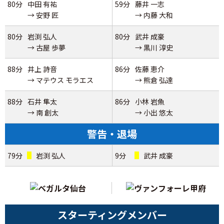
80分
中田 有祐
59分
藤井 一志
→ 安野 匠
→ 内藤 大和
80分
岩渕 弘人
80分
武井 成豪
→ 古屋 歩夢
→ 黒川 淳史
88分
井上 詩音
86分
佐藤 恵介
→ マテウス モラエス
→ 熊倉 弘達
88分
石井 隼太
86分
小林 岩魚
→ 南 創太
→ 小出 悠太
警告・退場
79分
岩渕 弘人
9分
武井 成豪
スターティングメンバー