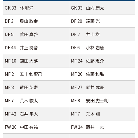
GK 33
林 彰洋
GK 33
山内 康太
DF 3
奥山 政幸
DF 20
遠藤 光
DF 5
菅田 真啓
DF 2
井上 樹
DF 44
井上 詩音
DF 6
小林 岩魚
MF 10
鎌田 大夢
MF 24
佐藤 恵介
MF 2
五十嵐 聖己
MF 26
佐藤 和弘
MF 8
武田 英寿
MF 27
武井 成豪
MF 7
荒木 駿太
MF 8
安田 虎士朗
MF 42
石井 隼太
MF 7
荒木 翔
FW 20
中田 有祐
FW 14
藤井 一志