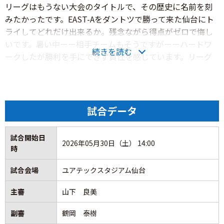
リーグはもうない大会のタイトルで、その歴史に名前を刻
で無得点に終わり勝てなかった流れを立て直すべく、敵地
みたかったです。EAST-Aをダントツで勝って来た仙台にト
での決戦に挑んだ。
ライしてどれだけ出来るか。残念ながら得点がゼロで悔し
いです。暑い中ーー相手チームもそうですがーーハードワ
試合は互いに球際で激しくぶつかり合う緊迫した肉弾戦と
続きを読む
ークしたが勝利を手にできず責任を感じています。リーグ
なったが、後半にセットプレーからのこぼれ球を押し込ま
戦では同カテゴリーの相手に0-1という試合もあって解決、
れて失点。終盤の猛攻も実らず0-1で敗れ、惜しくも決勝進
改善はこれからやっていかないといけない。もう一度仕切
出を逃す結果となった。
り直して最後の第2戦は勝って終わりたい。
この一戦を振り返る。
試合データ
■
質疑応答
◆ ◇ ◆
試合開始日
■
EAST-Aをダントツで首位通過した仙台に互角に戦えた部
2026年05月30日（土） 14:00
時
分もあったと思いますが、その中で感じた差は？
甲府のフォーメーションは3-1-4-2。GK：山内選手。CB：
同じような形でサッカーをやっている中で、一人ひとりの
遠藤選手、井上選手、小林選手。アンカー：武井選手。
試合会場
ユアテックスタジアム仙台
プレーの質、相手も我々も同じようなイメージ。最初はピ
WB：佐藤恵介選手、荒木選手。インサイドハーフ：佐藤和
主審
山下 良美
ッチにアジャスト出来なかった。プレースピードが全然上
弘選手、安田選手。ツートップ：太田選手、藤井選手の布
がっていないことを私自身感じていました。サッカー選手
陣。
副審
鶴岡 泰樹
としてどういう状況なのかゲームを読む力をもっと高めな