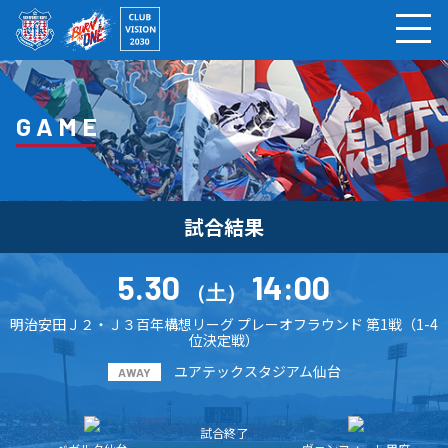
ページの本文へ
GAME
試合結果
5.30
14:00
（土）
明治安田Ｊ２・Ｊ３百年構想リーグ プレーオフラウンド 第1戦（1-4
位決定戦）
ユアテックスタジアム仙台
AWAY
試合終了