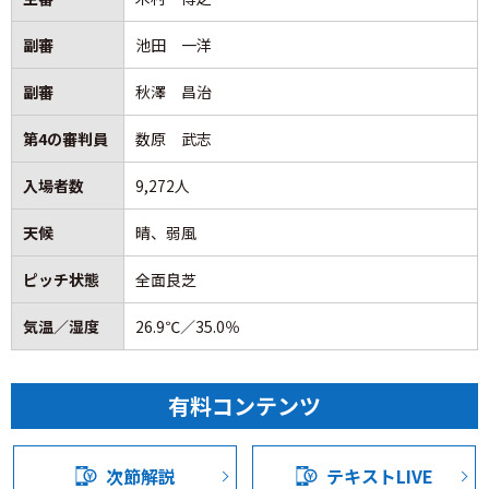
た。2点目は相手も少しプレッシャーにいけない中で、我々
戦。前節、2位いわきFCとの直接対決を制した甲府は、いわ
が良い形で得点を取って、その後推移してという形になっ
きとの勝ち点差を「4」に広げて首位の座をキープ。過酷極
副審
池田 一洋
たときの、どのようにゲームを進めていくかという、もう
まる5連戦を4勝1敗という最高の形で乗り切り、満を持して
少し全体的なアドバンテージを取れるところに選手を置い
この日を迎えた。今日の岐阜戦で勝利を収めれば残り試合
副審
秋澤 昌治
たり、戦い方をはっきりと示してあげられなかったという
を待たずしてリーグ1位通過が確定する。
のは、私自身の反省ですので、次また長野さんとやるの
第4の審判員
数原 武志
で、そこに向けて1週間しっかりと準備して、次に向かって
しかし、対戦相手の岐阜も牙を剥いてくる。今節対戦する
入場者数
9,272人
いきたいと思います。ただ、このPK勝ちで勝ったこの勢い
岐阜は現在勝ち点27を積み上げており、数字上、いまだリ
をしっかりと次にアウェイですけども持っていって、しっ
ーグ1位通過の可能性を微かに残しており、逆転の望みを懸
天候
晴、弱風
かりとグループリーグ首位突破をしたいというふうに強く
けて死に物狂いで勝利を狙ってくるはずだ。甲府は自力で
思っています。
王座を掴み取るための緊迫した90分となる。
ピッチ状態
全面良芝
気温／湿度
26.9℃／35.0％
Q:今お話の中で1失点目はＪ２でやっていく中では、やって
甲府はこの連戦で得た最大の武器は、新システム「3-1-4-
はいけないシーンとおっしゃいましたが、それはどのよう
2」の成熟と、大幅なターンオーバーを敷きながらも勝ち切
なところなんでしょうか。
ってきたチームの「総力」だ。磐田戦の悔しい逆転負けを
有料コンテンツ
A:ボールにプレッシャーがかかっているか、かかっていない
糧に、いわき戦で見せた見事なリバウンドメンタリティ、
でしっかりとポジショニングだったり、最後競るというと
そして新戦力の台頭。誰が出ても強度と規律を維持できる
ころで、あんなに簡単にヘディングされては、もうやはり
今の一体感があれば、勝機は必ずこちらにある。立ち上が
次節解説
テキストLIVE