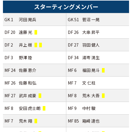
スターティングメンバー
GK 1
河田 晃兵
GK 51
菅沼 一晃
DF 20
遠藤 光
DF 26
大串 昇平
DF 2
井上 樹
DF 27
羽田 健人
DF 3
野澤 陸
DF 34
湯岑 滉生
MF 24
佐藤 恵介
MF 6
福田 晃斗
MF 26
佐藤 和弘
MF 7
文 仁柱
MF 27
武井 成豪
MF 8
荒木 大吾
MF 8
安田 虎士朗
MF 9
中村 駿
MF 7
荒木 翔
MF 85
箱崎 達也