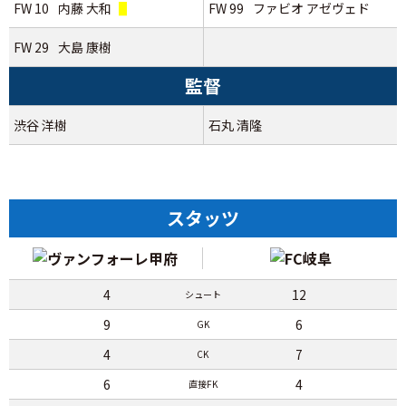
FW 10
内藤 大和
FW 99
ファビオ アゼヴェド
FW 29
大島 康樹
監督
渋谷 洋樹
石丸 清隆
スタッツ
4
12
シュート
9
6
GK
4
7
CK
6
4
直接FK