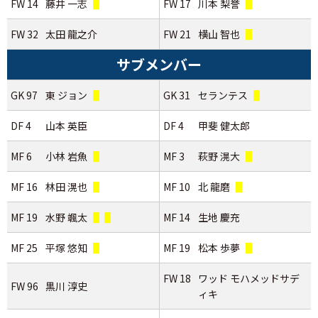
FW 14
藤井 一志
FW 17
川本 梨誉
FW 32
太田 龍之介
FW 21
横山 智也
サブメンバー
GK 97
東 ジョン
GK 31
セランテス
DF 4
山本 英臣
DF 4
甲斐 健太郎
MF 6
小林 岩魚
MF 3
萩野 滉大
MF 16
林田 滉也
MF 10
北 龍磨
MF 19
水野 颯太
MF 14
生地 慶充
MF 25
平塚 悠知
MF 19
松本 歩夢
FW 18
ワッド モハメッドサデ
FW 96
黒川 淳史
ィキ