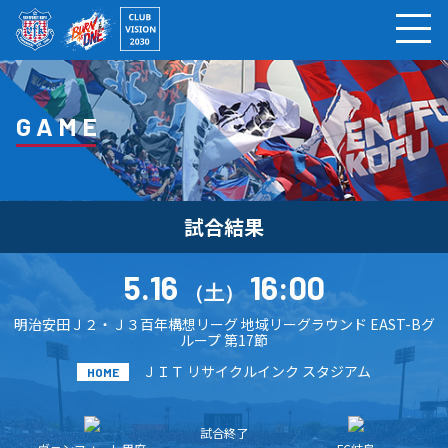
ページの本文へ
GAME
試合結果
5.16
16:00
（土）
明治安田Ｊ２・Ｊ３百年構想リーグ 地域リーグラウンド EAST-Bグ
ループ 第17節
ＪＩＴ リサイクルインク スタジアム
HOME
試合終了