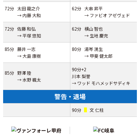
72分
太田 龍之介
62分
大串 昇平
→ 内藤 大和
→ ファビオ アゼヴェド
72分
佐藤 和弘
62分
横山 智也
→ 平塚 悠知
→ 生地 慶充
85分
藤井 一志
80分
湯岑 滉生
→ 大島 康樹
→ 甲斐 健太郎
90分+2
85分
野澤 陸
川本 梨誉
→ 水野 颯太
→ ワッド モハメッドサディキ
警告・退場
90分
文 仁柱