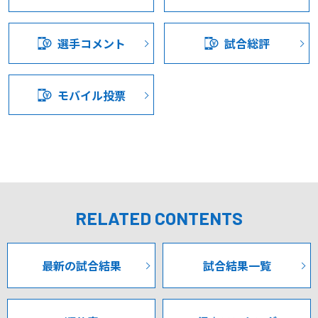
負けてしまうので、ボールにアプローチをかけるんだった
りから圧倒的なインテンシティで岐阜を呑み込み、主導権
らまずボールサイドにしっかりプレッシャーをかけるこ
を握り続けたい。
と。引いてクロスを上げて、それを跳ね返すという力では
選手コメント
試合総評
ないと思うので、我々は。とにかく上げさせないというと
ついに目の前まで手繰り寄せたリーグの頂点。対戦相手の
ころに選手が行けたのかどうかも含めて、そういうところ
野心を粉砕し、サポーターと共に最高の歓喜を分かち合い
も含めてしっかりと映像を見て、そこを改善していきたい
たい。甲府の真価と誇りを証明し、堂々と1位通過を決定づ
モバイル投票
と思います。
ける運命の90分に期待したい。
Q:あの失点シーンは佐藤恵介選手が少し中に行こうとして
《前半》
出ようとして間に合わなかったという感じでしょうか。
甲府のキックオフで試合開始。ピッチ上に風が舞うコンデ
A:そこと逆サイドの把握という部分では、ちょっと足りな
ィションの中、風下に立った甲府は立ち上がりから果敢に
かったんじゃないかなと思うので、やはりあそこでシンプ
ハイプレスを仕掛けた。対するFC岐阜も前線から激しい圧
RELATED CONTENTS
ルにヘディングシュートされているということも含めてい
力をかけ、8分に文選手に鋭いミドルシュートを放たれるな
くと、あそこをしっかりと、どういう状況だったかわかり
どセットプレーから甲府ゴールを脅かす。21分には裏へ抜
ませんけども、あそこで簡単にヘディングされていては、
け出した文選手のラストパスから川本選手に決定的なシュ
最新の試合結果
試合結果一覧
失点はずっと続くと思うので、そういうところを含めてい
ートを放たれたが、これが左ポストに弾き返され、甲府は
くと、もう一回見直して、しっかり改善したいと思います。
最大のピンチを九死に一生を得る形で凌ぎ切った。