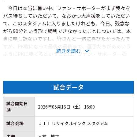
今日は本当に暑い中、ファン・サポーターがまず我々を
試合は2度リードを奪う展開となるも、岐阜の粘り強い反撃
バス待ちしていただいて、なおかつ大声援をしていただい
に遭い2-2でタイムアップ。90分での決着はつかなかったも
て、このスタジアムに入りましたけれども、今日、残念な
のの、その後のPK戦を4-3で制し、執念で勝ち点2をもぎ取
がら90分という形で勝利できなかったことについては、本
った。
当に申し訳ないですし、皆さんと一緒に喜びたかったんで
すが、PK戦になって最後の最後まで、選手たちがああいう
今節を振り返る。
続きを読む
ふうにPKに勝てるということは、ファン・サポーターの
力、後押しがすごくあったからだというふうに思いますの
◆ ◇ ◆
で、本当に感謝申し上げます。選手たちはこの暑い中で
も、我々がやってきたこと、とにかく前に意識を持った
甲府のフォーメーションは3-1-4-2。GK：河田選手。CB：
り、守備でも前線からプレッシャーをかけたりという中
遠藤選手、井上選手、野澤選手。アンカー：武井選手。
試合データ
で、前半を推移したんですが、残念なんですけど、クロスで
WB：佐藤恵介選手、荒木選手。インサイドハーフ：佐藤和
やられているというのは、やはりこれからＪ２で戦う中で
弘選手、安田選手。ツートップ：太田選手、藤井選手の布
試合開始日
は絶対あってはいけない失点シーンじゃないかなというふ
2026年05月16日（土） 16:00
陣。前節から1週間ぶりの今節は2名の変更。GKに河田選
時
うに思いますので、本当にそこは私自身もすごくしっかり
手、ツートップの右に太田選手の布陣で岐阜戦に挑む。
と次は埋められるように、改善できるようにそこはやって
試合会場
ＪＩＴ リサイクルインク スタジアム
いかなきゃいけないなというふうにすごく感じた失点でし
甲府が岐阜を迎えて行われるEAST-Bリーグのホーム最終
主審
木村 博之