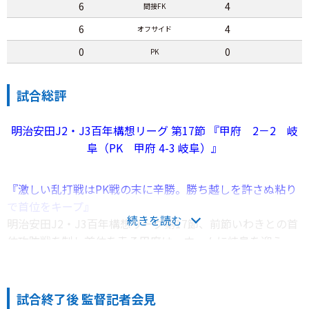
6
4
間接FK
6
4
オフサイド
0
0
PK
試合総評
明治安田J2・J3百年構想リーグ 第17節 『甲府 2－2 岐
阜（PK 甲府 4-3 岐阜）』
『激しい乱打戦はPK戦の末に辛勝。勝ち越しを許さぬ粘り
で首位をキープ』
続きを読む
明治安田J2・J3百年構想リーグ第17節、前節いわきとの首
位攻防戦を制し首位を走る甲府は、ホームに岐阜を迎え
た。勝てば自力での首位通過が決まる大一番。初夏の陽気
を思わせる厳しい暑さの中、必勝を期してピッチに臨ん
だ。
試合終了後 監督記者会見