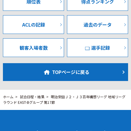
順位表
得点ランキング
Q:本当は90分で勝ちたかったというのは正直なところだと
ピンチを脱した甲府は26分、狙い通りの形から均衡を破
思うんですけれども、ただそんな中でもちゃんと2-2で我慢
る。高い位置での連動したプレスからボールを奪い取る
するというか、しかもPKで勝ち切る。これは今回勝ち点1
と、太田選手が完璧に落としたボールを佐藤和弘選手、藤
なのか2なのかで、次の試合に向かうモチベーションにもか
井選手とゴール前で繋いで最後は藤井選手が放ったシュー
ACLの記録
過去のデータ
かわって来るとは思ってたんですけど、その中でなんとか勝
トがポストに弾かれながらも、相手DFに当たってゴールネ
ち点2を取り切るという、チームの中に勝負強さじゃないで
ットを揺らす。甲府が幸先よく先制に成功した。
すけれども、そういうのが芽生えているような感じを受け
観客入場者数
選手記録
たのですが？
先制後の甲府は完全に主導権を掌握し、前線ではツートッ
A:前回、ジュビロさんにここで逆転負けして、あの時にもそ
プの一角を務める太田選手の高さと強さが躍動。中盤では
うですけども、後半の推移している時に私がどのように戦
佐藤和弘選手が的確なパスカットやサイドチェンジの起点
TOPページに戻る
うのかとか、メンバー交代をしてどういうふうにやってい
となり、攻守のスイッチ役としてチームを牽引した。32分
くのかというのがちょっと明確ではないのかなというふう
には安田選手のフリックから藤井選手が再びネットを揺ら
に思ったので、今日ももちろん相手がああいう形で、 4-4-2
す決定機を作ったものの、ここはわずかにオフサイドの判
みたいな形で、 4-2-4みたいな形で、トップ下の選手、ボラ
定。追加点を奪うまでには至らなかった。
ホーム
試合日程・結果
明治安田Ｊ２・Ｊ３百年構想リーグ 地域リーグ
ラウンド EAST-Bグループ 第17節
ンチの間で立ってプレーをするという選手が必要なんじゃ
ないかなというふうに今日も感じてましたけど、ただゲー
甲府が相手陣内に押し込む時間を長くしていたものの、38
ムは少しオープンなゲームになったので、そこに入れるよ
分に一瞬の隙を突かれる。相手左サイドの文選手から高精
うにツートップ気味に(大島)康樹を入れて、途中からまたヒ
度のクロスを供給されると、ゴール右手前に走り込んだ福