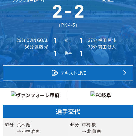
ヴァンフォーレ甲府
FC岐阜
2
-
2
（PK 4-3）
1
1
26分 OWN GOAL
37分 福田 晃斗
前半
56分 遠藤 光
78分 羽田 健人
1
1
後半
テキストLIVE
選手交代
62分
荒木 翔
46分
中村 駿
→ 小林 岩魚
→ 北 龍磨